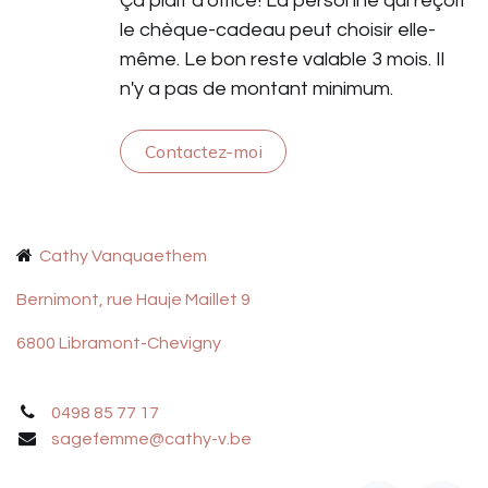
Ça plait d'office! La personne qui reçoit
le chèque-cadeau peut choisir elle-
même. Le bon reste valable 3 mois. Il
n'y a pas de montant minimum.
Contactez-moi
C
athy Vanquaethem
Bernimont, rue Hauje Maillet 9
6800 Libramont-Chevigny
0
498 85 77 17
sagefemme@cathy-v.be