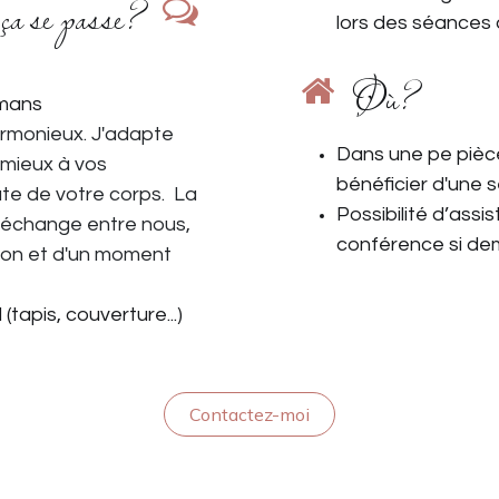
ça se passe?
lors des séances
Où?
amans
rmonieux.
J'adapte
Dans une pe pièc
mieux à vos
bénéficier d'une 
ute de votre corps. La
Possibilité d’assi
échange entre nous,
conférence si dema
tion et d'un moment
(tapis, couverture...)
Contactez-moi