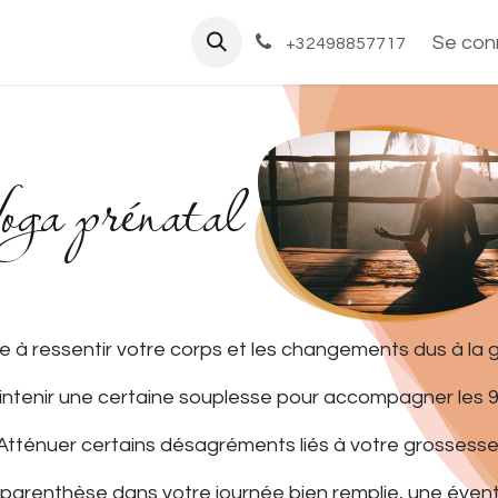
Cadeaux
Qui suis-je?
Tarifs
Se con
+32498857717
ga prénatal
 à ressentir votre corps et les changements dus à la 
intenir une certaine souplesse pour accompagner les 9
Atténuer certains désagréments liés à votre grossesse
parenthèse dans votre journée bien remplie, une évent