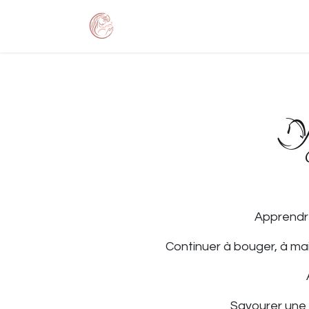
Se rendre au contenu
Accueil
Services
Yo
Apprendre
Continuer à bouger, à ma
Savourer une 