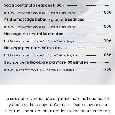
Yoga postanal 5 séances
1h30
100€
Tarif: 100 - Intervention mutuelle: 0 = Montant à votre charge
Atelier
massage bébé
en groupe
5 séances
100€
Tarif: 100 - Intervention mutuelle: 0 = Montant à votre charge
Massage
postnatal
60 minutes
70€
Tarif: 70 - Intervention mutuelle: 0 = Montant à votre charge
Massage
postnatal
9
0 minutes
95€
Tarif: 95 - Intervention mutuelle: 0 = Montant à votre charge
Séance de
réflexologie plantaire
6
0 minutes
70€
Tarif: 70 - Intervention mutuelle: 0 = Montant à votre charge
Je suis déconventionnée et j’utilise automatiquement le
système du tiers payant. Cela vous évite d’avancer un
montant important en attendant le remboursement de