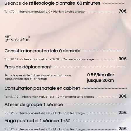
Séance de
réflexologie plantaire
6
0 minutes
70€
Tarif: 70 - Intervention mutuelle: 0 = Montant à votre charge
Postnatal
Consultation postnatale à
domicile
30€
Tarif: 64.32 - Intervention mutuelle: 34.32 = Montant à votre charge
Frais de déplacement
0.5€/km aller
Pour chaque visite à domicile selon la distance à
parcourir (compter aller-retour)
jusque 20km
Consultation posnatale e
n cabinet
30€
Tarif: 61.19 - Intervention mutuelle: 31.19 = Montant à votre charge
Atelier de groupe 1 séance
25€
Tarif: 25 - Intervention mutuelle: 0 = Montant à votre charge
Yoga postnatal 1 séance
1h30
25€
Tarif: 25 - Intervention mutuelle: 0 = Montant à votre charge