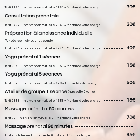
30€
Tarif: 65.64 - Intervention mutuelle: 35.64 = Montant à votre charge
Consultation prénatale
30€
Tarif: 54.97 - Intervention mutuelle: 25.46 = Montant à votre charge
Préparation à la naissance individuelle
Par séance individuelle / couple
40€
Tarif: 82.44 - Intervention mutuelle: 42.44 = Montant à votre charge
Yoga prénatal 1 séance
15€
Tarif: 28.58 - Intervention mutuelle: 13.58 = Montant à votre charge
Yoga prénatal 5 séances
50€
Tarif: 117.9 - Intervention mutuelle: 67.9 = Montant à votre charge
Atelier de groupe 1 séance
(hors boîte à outils)
15€
Tarif: 28.58 - Intervention mutuelle: 13.58 = Montant à votre charge
Massage
prénatal
60 minutes
70€
Tarif: 70 - Intervention mutuelle: 0 = Montant à votre charge
Massage
prénatal
9
0 minutes
95€
Tarif: 95 - Intervention mutuelle: 0 = Montant à votre charge